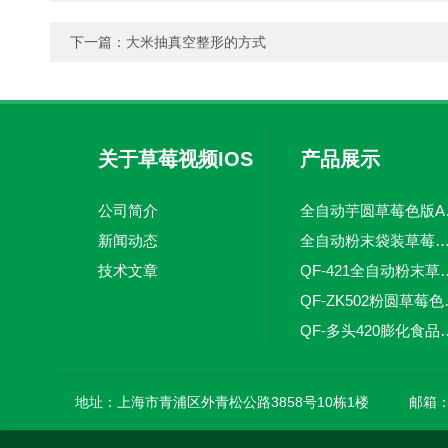
下一篇：
大米抽真空整形的方式
关于草莓视频IOS
产品展示
下载
公司简介
全自动芋
新闻动态
全自动粉末袋装草莓色版A
技术文章
QF-421全自动粉
QF-ZK50
QF-多头420膨化
QF-Z4全自动调味品草莓色版APP
地址：上海市青浦区外青松公路3858号10栋1楼
邮箱