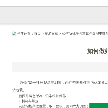
当前位置：
首页
>
技术文章
> 如何做好粉圆草莓色版APP
如何做
粉圆"是一种外观晶莹剔透，内在营养价值高的休闲食品
袋包装。
粉圆草莓色版APP日常维护保养
1.料杯与螺旋
调整螺旋高位位置，取下面板，用内六方调整长轴高低，使