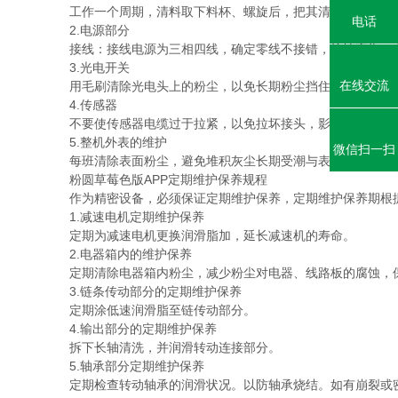
工作一个周期，清料取下料杯、螺旋后，把其清洗干净。
电话
2.电源部分
接线：接线电源为三相四线，确定零线不接错，接地牢靠，
3.光电开关
在线交流
用毛刷清除光电头上的粉尘，以免长期粉尘挡住光电，造成使用
4.传感器
不要使传感器电缆过于拉紧，以免拉坏接头，影响使用。勿
5.整机外表的维护
微信扫一扫
每班清除表面粉尘，避免堆积灰尘长期受潮与表面相腐蚀影响外观
粉圆草莓色版APP定期维护保养规程
作为精密设备，必须保证定期维护保养，定期维护保养期根据
1.减速电机定期维护保养
定期为减速电机更换润滑脂加，延长减速机的寿命。
2.电器箱内的维护保养
定期清除电器箱内粉尘，减少粉尘对电器、线路板的腐蚀，保
3.链条传动部分的定期维护保养
定期涂低速润滑脂至链传动部分。
4.输出部分的定期维护保养
拆下长轴清洗，并润滑转动连接部分。
5.轴承部分定期维护保养
定期检查转动轴承的润滑状况。以防轴承烧结。如有崩裂或密封