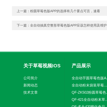
上一篇：
粉圆草莓色版APP的选择有几个要点可言，速看
下一篇：
全自动抽真空整形草莓色版APP应该怎样使用及维
关于草莓视频IOS
产品展示
下载
公司简介
全自动芋
新闻动态
全自动粉末袋装草莓色版A
技术文章
QF-ZK50
QF-421全自动粉
QF-多头420膨化